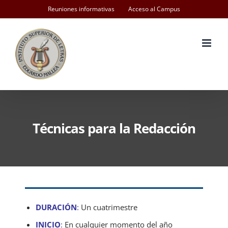
Skip
Reuniones informativas
Acceso al Campus
to
content
Técnicas para la Redacción
DURACIÓN
:
Un cuatrimestre
INICIO
:
En cualquier momento del año