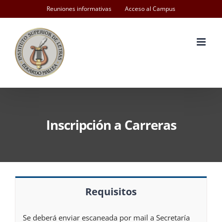
Skip
Reuniones informativas
Acceso al Campus
to
content
Inscripción a Carreras
Requisitos
Se deberá enviar escaneada por mail a Secretaría