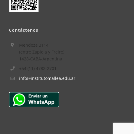
Contáctenos
Mendoza 3114
(entre Zapiola y Freire)
1428-CABA-Argentina
+54 (11) 4782-2701
info@institutomallea.edu.ar