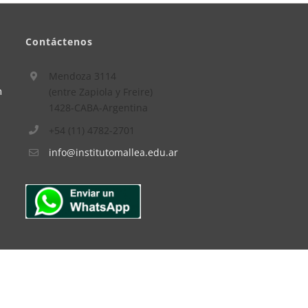
Contáctenos
Mendoza 3114
n
(entre Zapiola y Freire)
1428-CABA-Argentina
+54 (11) 4782-2701
info@institutomallea.edu.ar